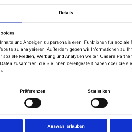
chienen
Böden-, Möbel- und Küchenplanung
Details
Cookies
nhalte und Anzeigen zu personalisieren, Funktionen für soziale
Website zu analysieren. Außerdem geben wir Informationen zu I
r soziale Medien, Werbung und Analysen weiter. Unsere Partner
 Daten zusammen, die Sie ihnen bereitgestellt haben oder die s
n.
ung zur Kenntnis genommen. Ich stimme einer el
Daten zur Beantwortung meiner Anfrage zu. *
Präferenzen
Statistiken
Auswahl erlauben