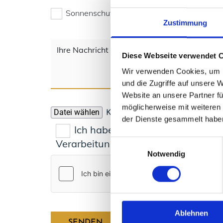
Sonnenschutz
Vorhänge
S
Zustimmung
Diese Webseite verwendet 
Wir verwenden Cookies, um I
und die Zugriffe auf unsere 
Website an unsere Partner fü
möglicherweise mit weiteren
Datei wählen
Keine Datei ausgewählt
der Dienste gesammelt habe
Ich habe die Datenschutzerklär
Verarbeitung meiner eingegebenen 
Einwilligungsauswahl
Notwendig
Ablehnen