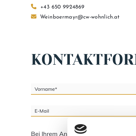

+43 650 9924869

Weinboermayr@cw-wohnlich.at
KONTAKTFO
Bei Ihrem Anliegen geht es um:*