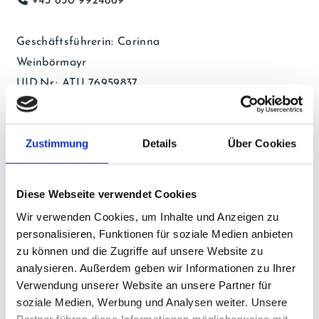
+43 650 9924869
Geschäftsführerin: Corinna
Weinbörmayr
UID.Nr.: ATU 76959837
Bildnachweis
Adobe Stock
Zustimmung
Details
Über Cookies
Next icons created by Arkinasi -
Flaticon
Diese Webseite verwendet Cookies
Quotation marks icons created by
Wir verwenden Cookies, um Inhalte und Anzeigen zu
Tanah Basah - Flaticon
personalisieren, Funktionen für soziale Medien anbieten
zu können und die Zugriffe auf unsere Website zu
Umsetzung
analysieren. Außerdem geben wir Informationen zu Ihrer
Verwendung unserer Website an unsere Partner für
heise homepages |
Homepage
soziale Medien, Werbung und Analysen weiter. Unsere
Partner führen diese Informationen möglicherweise mit
erstellen lassen