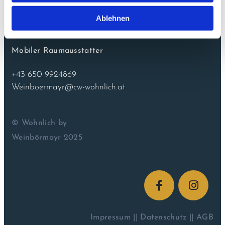
Ablehnen
CORINNA WEINBÖRMAYR
Mobiler Raumausstatter
+43 650 9924869
Weinboermayr@cw-wohnlich.at
© Wohnlich by
Weinbörmayr 2025
Impressum
||
Datenschutz
||
AGB